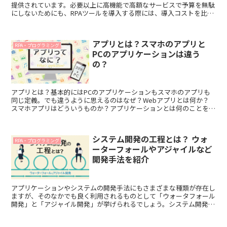
提供されています。必要以上に高機能で高額なサービスで予算を無駄
にしないためにも、RPAツールを導入する際には、導入コストを比較
することが重要です。本記事では、RPAツールの概要を説明したうえ
で、安価でおすすめのツールをランキング形式で紹介します。
アプリとは？スマホのアプリと
RPA・プログラミング
PCのアプリケーションは違う
の？
アプリとは？基本的にはPCのアプリケーションもスマホのアプリも
同じ定義。でも違うように思えるのはなぜ？Webアプリとは何か？
スマホアプリはどういうものか？アプリケーションとは何のことを指
すのか？など、初心者や非エンジニアが1分で理解できるようご説明
します。
システム開発の工程とは？ ウォ
RPA・プログラミング
ーターフォールやアジャイルなど
開発手法を紹介
アプリケーションやシステムの開発手法にもさまざまな種類が存在し
ますが、そのなかでも良く利用されるものとして「ウォータフォール
開発」と「アジャイル開発」が挙げられるでしょう。システム開発工
程の大まかな流れと併せて、2つの開発手法について紹介します。