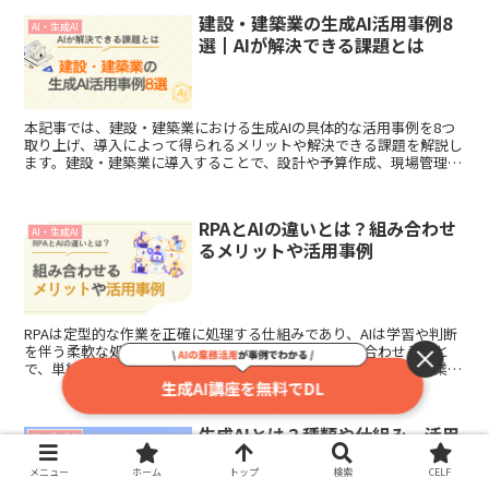
建設・建築業の生成AI活用事例8
AI・生成AI
選┃AIが解決できる課題とは
本記事では、建設・建築業における生成AIの具体的な活用事例を8つ
取り上げ、導入によって得られるメリットや解決できる課題を解説し
ます。建設・建築業に導入することで、設計や予算作成、現場管理と
いった幅広い業務を効率化できるほか、人材不足や安全性確保といっ
た業界特有の課題解決にもつながります。
RPAとAIの違いとは？組み合わせ
AI・生成AI
るメリットや活用事例
RPAは定型的な作業を正確に処理する仕組みであり、AIは学習や判断
を伴う柔軟な処理を可能にする技術です。両者を組み合わせること
で、単純作業から高度な意思決定まで一連の業務を自動化でき、業務
の効率性と精度を高めることができます。本記事では、RPAとAIの違
いや組み合わせることで得られるメリット、連携事例などを解説しま
す。
生成AIとは？種類や仕組み、活用
AI・生成AI
例、AIとの違いなどをわかりやす
く解説
メニュー
ホーム
トップ
検索
CELF