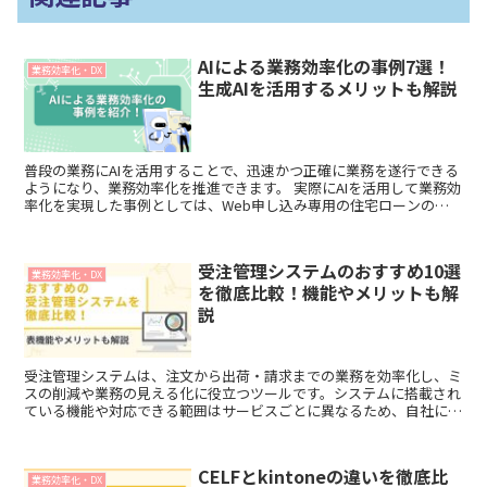
AIによる業務効率化の事例7選！
業務効率化・DX
生成AIを活用するメリットも解説
普段の業務にAIを活用することで、迅速かつ正確に業務を遂行できる
ようになり、業務効率化を推進できます。 実際にAIを活用して業務効
率化を実現した事例としては、Web申し込み専用の住宅ローンの事
前診断や採用活動における選考動画の評価、社内外の問い合わせ対応
への活用などが挙げられます。 本記事では、AIによる業務効率化の事
例7選やAIを活用するメリット、注意点を解説します。
受注管理システムのおすすめ10選
業務効率化・DX
を徹底比較！機能やメリットも解
説
受注管理システムは、注文から出荷・請求までの業務を効率化し、ミ
スの削減や業務の見える化に役立つツールです。システムに搭載され
ている機能や対応できる範囲はサービスごとに異なるため、自社に合
ったものを選ぶことが大切です。本記事では、受注管理システムの役
割や機能、おすすめの受注管理システムを紹介します。
CELFとkintoneの違いを徹底比
業務効率化・DX