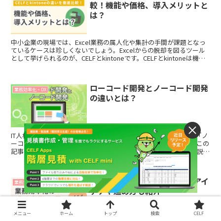
較！機能や価格、導入メリットと
は？
中小企業の現場では、Excel業務の属人化や集計の手間が課題となっ
ているケースは珍しくないでしょう。Excelからの脱却を図るツール
として挙げられるのが、CELFとkintoneです。CELFとkintoneは機能
が似ているツールですが、解決へのアプローチは対照的といえます。
本記事では、両ツールの特徴や違い、選び方について解説します。
ローコード開発とノーコード開発
業務効率化・DX
の違いとは？
IT人材不足が拡大する中、プログラミングの知識を必要としない「ノ
ーコード開発」や「ローコード開発」に注目が集まっています。この
記事では、ノーコード・ローコード開発の概要や違いについて解説し
ます。
業務効率化の成功事例10選！アイ
業務効率化・DX
デアや進め方も紹介
メニュー
ホーム
トップ
検索
CELF