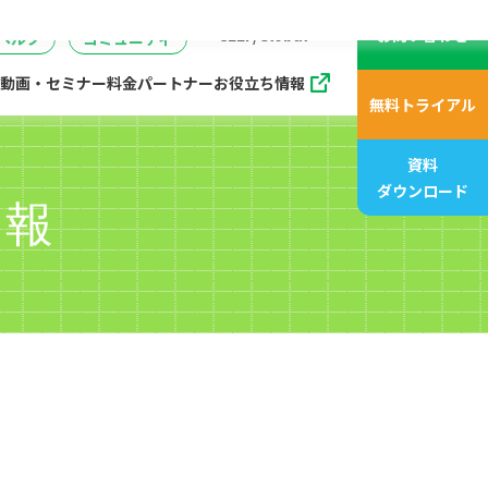
動画、アニメ動画一覧
07
管理
企画・マーケティング
販売支援プログラム
座
CELF/Global
お問い合わせ
ヘルプ
コミュニティ
動画・セミナー
料金
パートナー
お役立ち情報
無料トライアル
資料
ダウンロード
情報