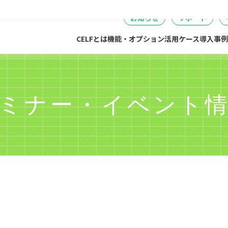
セミナー
DataSpider連携
04
05
06
事・労務・総務
情報システム
開発・製造
経営
無料IT講
お知らせ
サポート
CELFとは
機能・オプション
活用ケース
導入事例
ミナー・イベント