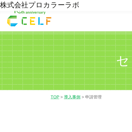
株式会社プロカラーラボ
30
01
02
03
経理・財務
営業
人
4月/20
セ
TOP
>
導入事例
>
申請管理