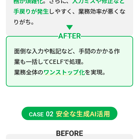
務が煩雑化
。さらに、
入力ミスや修正など
手戻りが発生
しやすく、業務効率が悪くな
りがち。
面倒な入力や転記など、手間のかかる作
業も一括してCELFで処理。
業務全体の
ワンストップ化
を実現。
安全な生成AI活用
02
CASE