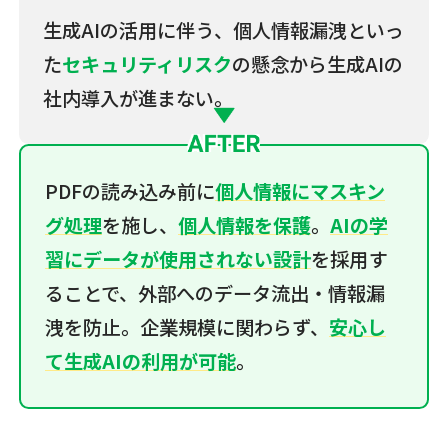
生成AIの活用に伴う、個人情報漏洩といっ
た
セキュリティリスク
の懸念から​生成AIの
社内導入が進まない。
PDFの読み込み前に
個人情報にマスキン
グ処理
を施し、
個人情報を保護
。
AIの学
習にデータが使用されない設計
を採用す
ることで、外部へのデータ流出・情報漏
洩を防止。企業規模に関わらず、
安心し
て生成AIの利用が可能
。