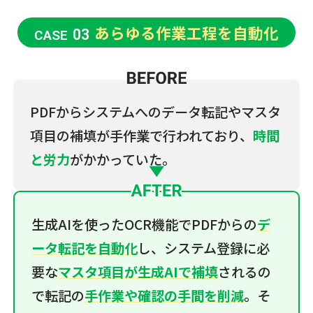
あらゆる作業工程を自動化
03
CASE
PDFからシステムへのデータ転記やマスタ
項目の補填が手作業で行われており、
時間
と労力
がかかっていた。
生成AIを使ったOCR機能でPDFからの
デ
ータ転記を自動化
し、システム登録に必
要な
マスタ項目が生成AIで補填
されるの
で転記の
手作業や確認の手間を削減
。そ