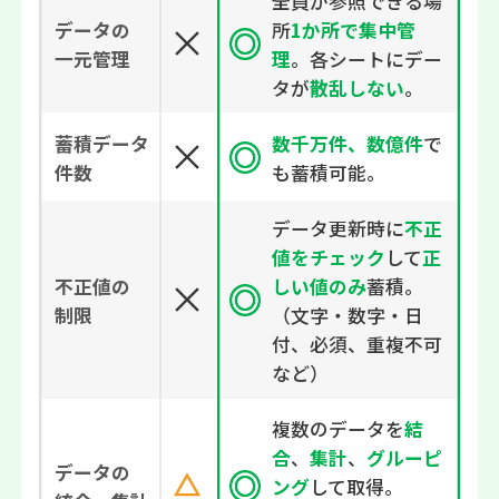
全員が参照できる場
所
1か所で集中管
データの
理
。各シートにデー
一元管理
タが
散乱しない
。
数千万件、数億件
で
蓄積データ
も蓄積可能。
件数
データ更新時に
不正
値をチェック
して
正
しい値のみ
蓄積。
不正値の
（文字・数字・日
制限
付、必須、重複不可
など）
複数のデータを
結
合
、
集計
、
グルーピ
データの
ング
して取得。