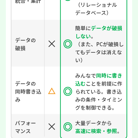
統合・集計
（リレーショナル
データベース）
簡単に
データが破損
しない
。
データの
（また、PCが破損し
破損
てもデータは消えな
い）
みんなで
同時に書き
込む
ことを前提に作
データの
られている。
書き込
同時書き込
みの条件・タイミン
み
グを制御できる。
大量データから
パフォー
高速に検索・参照
。
マンス