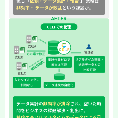
但し「
依頼・データ集計・報告
」 業務は
非効率・ データが散乱
という課題が。
AFTER
CELFでの管理
データ集計の
非効率が排除
され、空いた時
間をビジネスの課題解決・創出に。
精度の高いリアルタイムのデータによる迅