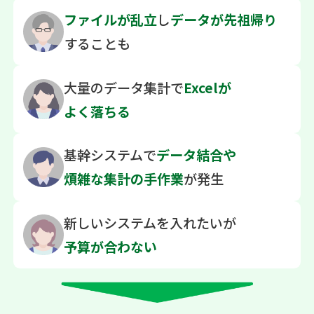
ファイルが乱立
し
データが先祖帰り
することも
大量のデータ集計で
Excelが
よく落ちる
基幹システムで
データ結合や
煩雑な
集計の手作業
が発生
新しいシステムを
入れたいが
予算が合わない