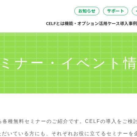
セミナー
DataSpider連携
04
05
06
事・労務・総務
情報システム
開発・製造
経営
無料IT講
お知らせ
サポート
CELFとは
機能・オプション
活用ケース
導入事例
ミナー・イベント
する各種無料セミナーのご紹介です。CELFの導入をご検
いただいている方にも、それぞれお役に立てるセミナーを