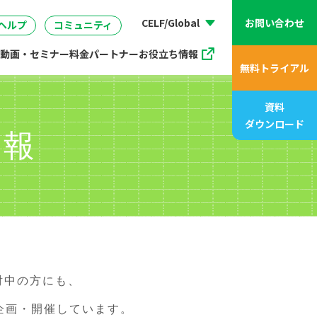
動画、アニメ動画一覧
07
管理
企画・マーケティング
販売支援プログラム
座
CELF/Global
お問い合わせ
ヘルプ
コミュニティ
動画・セミナー
料金
パートナー
お役立ち情報
無料トライアル
資料
ダウンロード
情報
討中の方にも、
企画・開催しています。