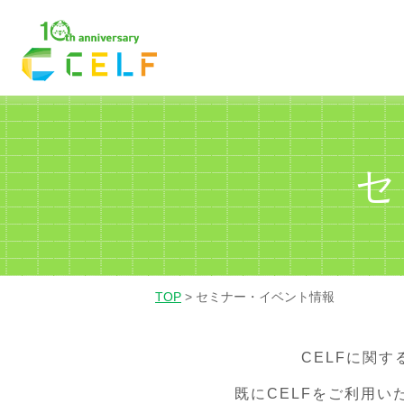
01
02
03
経理・財務
営業
人
セ
TOP
>
セミナー・イベント情報
CELFに関
既にCELFをご利用