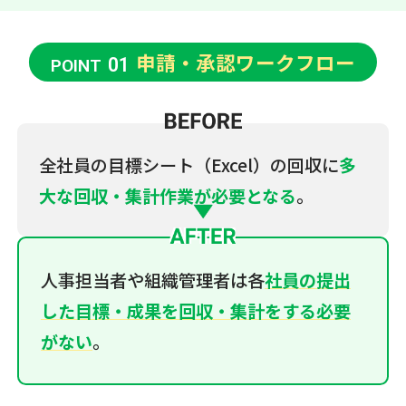
申請・承認ワークフロー
01
POINT
全社員の目標シート（Excel）の回収に
多
大な回収・集計作業が必要となる
。
人事担当者や組織管理者は各
社員の提出
した目標・成果を回収・集計をする必要
がない
。