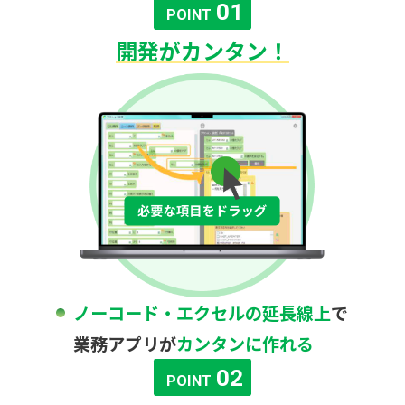
01
POINT
開発がカンタン！
ノーコード・エクセルの延長線上
で
業務アプリが
カンタンに作れる
02
POINT