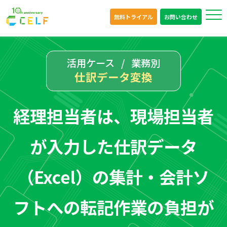
無料トライアル
お問い合わせ
活用ケース
業務別
仕訳データ変換
経理担当者は、現場担当者
が入力した
仕訳データ
（Excel）の
集計・会計ソ
フトへの転記作業の負担が