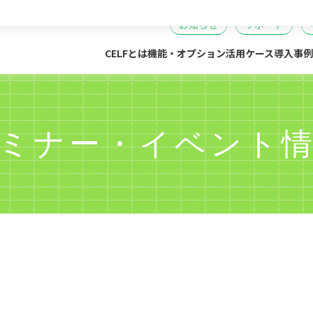
セミナー
DataSpider連携
04
05
06
事・労務・総務
情報システム
開発・製造
経営
無料IT講
お知らせ
サポート
CELFとは
機能・オプション
活用ケース
導入事例
ミナー・イベント