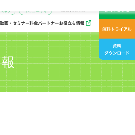
動画、アニメ動画一覧
07
管理
企画・マーケティング
販売支援プログラム
座
CELF/Global
お問い合わせ
ヘルプ
コミュニティ
動画・セミナー
料金
パートナー
お役立ち情報
無料トライアル
資料
ダウンロード
情報