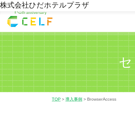
鈴与株式会社
社会福祉法人 俱知安町社会福祉協議会
株式会社ひだホテルプラザ
09
06
22
01
02
03
経理・財務
営業
人
11月/25
6月/26
7月/25
セ
TOP
>
導入事例
>
BrowserAccess