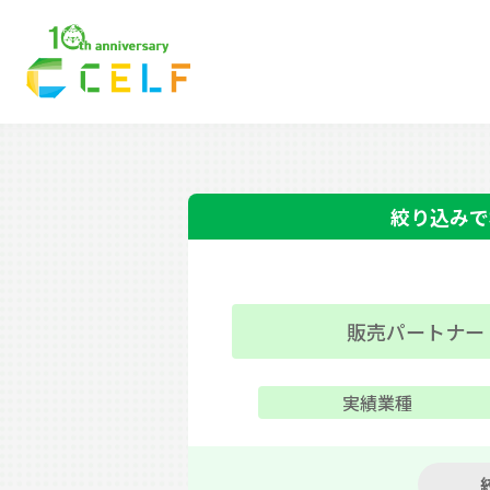
01
02
03
経理・財務
営業
人
絞り込みで
販売パートナー
実績業種