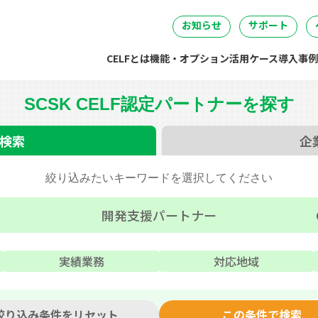
DataSpider連携
04
05
06
事・労務・総務
情報システム
開発・製造
経営
無料IT講
お知らせ
サポート
CELFとは
機能・オプション
活用ケース
導入事例
SCSK CELF
認定パートナーを探す
検索
企
絞り込みたいキーワードを選択してください
開発支援パートナー
実績業務
対応地域
絞り込み条件をリセット
この条件で検索