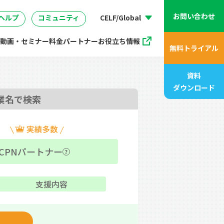
07
管理
企画・マーケティング
座
販売支援プログラム
お問い合わせ
ヘルプ
コミュニティ
CELF/Global
動画・セミナー
料金
パートナー
お役立ち情報
無料トライアル
資料
ダウンロード
業名で検索
CPNパートナー
?
支援内容