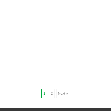
Posts
1
2
Next »