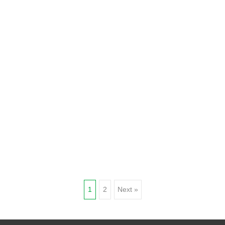
Posts
1
2
Next »