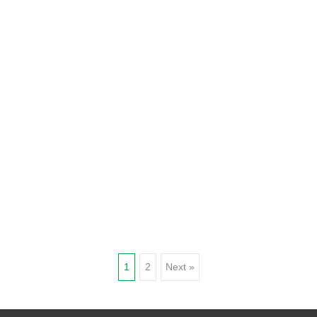
Posts
1
2
Next »