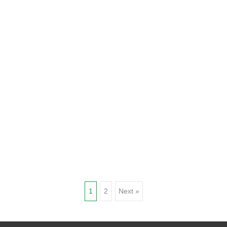
Posts
1
2
Next »