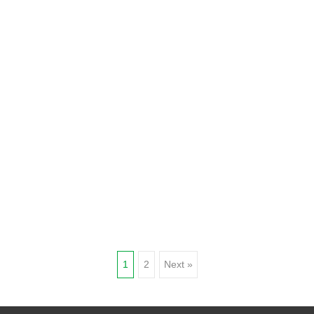
Posts
1
2
Next »