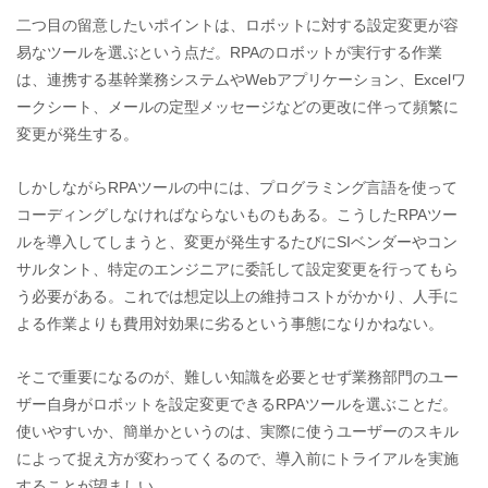
二つ目の留意したいポイントは、ロボットに対する設定変更が容
易なツールを選ぶという点だ。RPAのロボットが実行する作業
は、連携する基幹業務システムやWebアプリケーション、Excelワ
ークシート、メールの定型メッセージなどの更改に伴って頻繁に
変更が発生する。
しかしながらRPAツールの中には、プログラミング言語を使って
コーディングしなければならないものもある。こうしたRPAツー
ルを導入してしまうと、変更が発生するたびにSIベンダーやコン
サルタント、特定のエンジニアに委託して設定変更を行ってもら
う必要がある。これでは想定以上の維持コストがかかり、人手に
よる作業よりも費用対効果に劣るという事態になりかねない。
そこで重要になるのが、難しい知識を必要とせず業務部門のユー
ザー自身がロボットを設定変更できるRPAツールを選ぶことだ。
使いやすいか、簡単かというのは、実際に使うユーザーのスキル
によって捉え方が変わってくるので、導入前にトライアルを実施
することが望ましい。