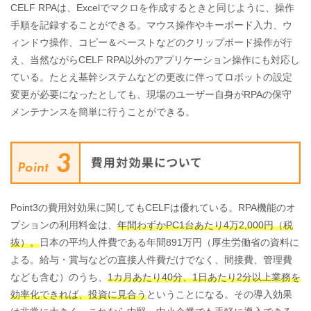
CELF RPAは、Excelでマクロを作成するときと同じように、操作
手順を記録することができる。マウス操作やキーボード入力、ウ
ィンドウ操作、コピー＆ペーストなどのクリップボード操作が行
え、当然ながらCELF RPA以外のアプリケーション操作にも対応し
ている。たとえ基幹システムなどの更改に伴ってロボットの設定
変更が必要になったとしても、現場のユーザー自身がRPAの保守
メンテナンスを簡単に行うことができる。
Point3の費用対効果に関してもCELFは優れている。RPA機能のオ
プションの利用料金は、
年間わずかPC1台あたり4万2,000円（税
抜）。
日本の平均人件費である年間891万円（厚生労働省の資料に
よる。給与・賞与などの直接人件費だけでなく、間接費、管理費
なども含む）のうち、
1カ月あたり40分、1日あたり2分以上業務を
効率化できれば、投資に見合う
ということになる。その導入効果