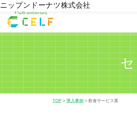
株式会社ひだホテルプラザ
ニップンドーナツ株式会社
22
13
01
02
03
経理・財務
営業
人
7月/25
5月/20
セ
TOP
>
導入事例
>
飲食サービス業