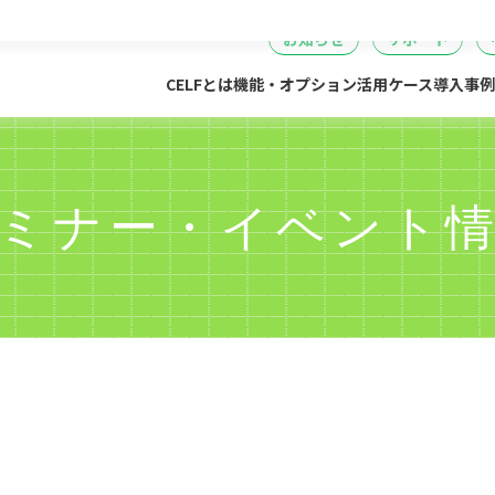
セミナー
DataSpider連携
04
05
06
事・労務・総務
情報システム
開発・製造
経営
無料IT講
お知らせ
サポート
CELFとは
機能・オプション
活用ケース
導入事例
ミナー・イベント