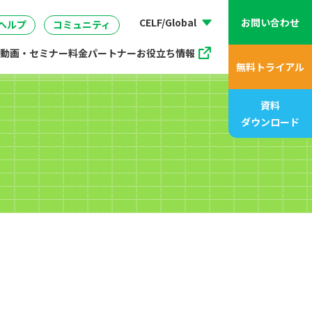
動画、アニメ動画一覧
07
管理
企画・マーケティング
販売支援プログラム
座
CELF/Global
お問い合わせ
ヘルプ
コミュニティ
動画・セミナー
料金
パートナー
お役立ち情報
無料トライアル
資料
ダウンロード