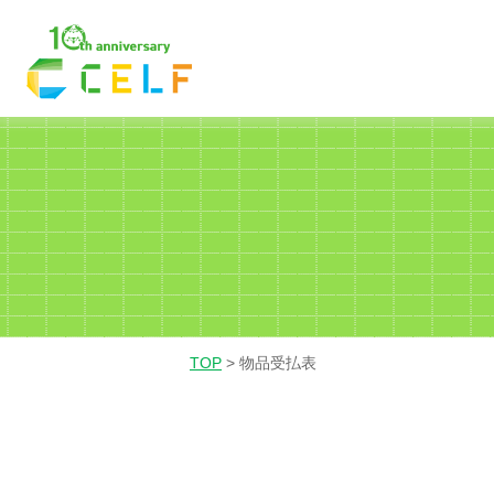
01
02
03
経理・財務
営業
人
TOP
>
物品受払表