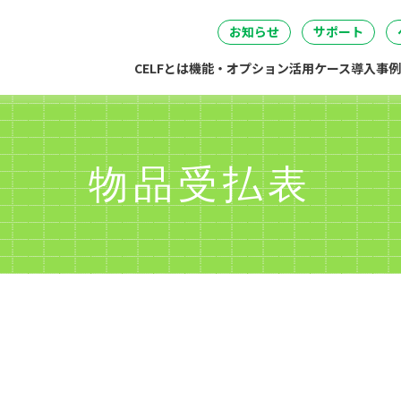
セミナー
DataSpider連携
04
05
06
事・労務・総務
情報システム
開発・製造
経営
無料IT講
お知らせ
サポート
CELFとは
機能・オプション
活用ケース
導入事例
物品受払表