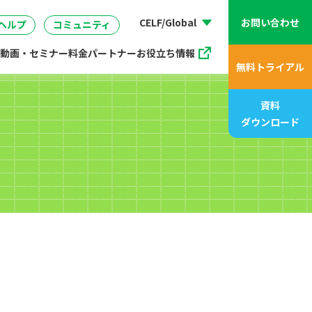
動画、アニメ動画一覧
07
管理
企画・マーケティング
販売支援プログラム
座
CELF/Global
お問い合わせ
ヘルプ
コミュニティ
動画・セミナー
料金
パートナー
お役立ち情報
無料トライアル
資料
ダウンロード