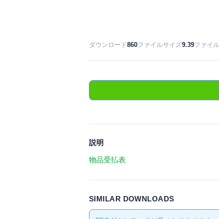
ダウンロード
860
ファイルサイズ
9.39
ファイ
説明
物品受払表
SIMILAR DOWNLOADS