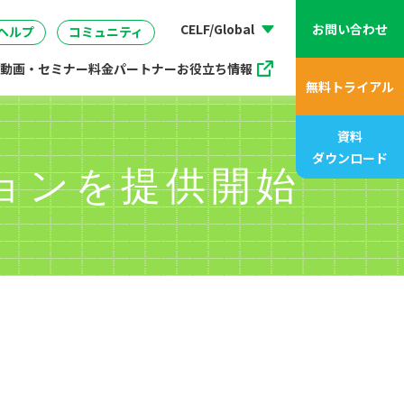
動画、アニメ動画一覧
07
管理
企画・マーケティング
販売支援プログラム
座
CELF/Global
お問い合わせ
ヘルプ
コミュニティ
動画・セミナー
料金
パートナー
お役立ち情報
無料トライアル
資料
ダウンロード
ションを提供開始