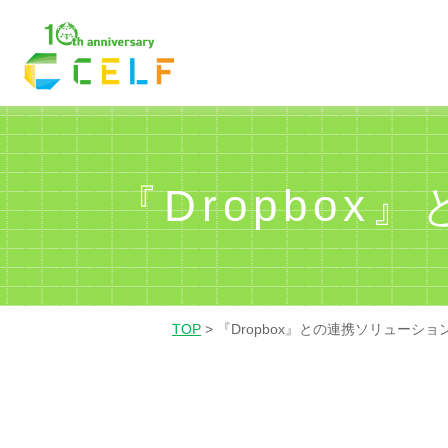
01
02
03
経理・財務
営業
人
『Dropbo
TOP
>
『Dropbox』との連携ソリューシ