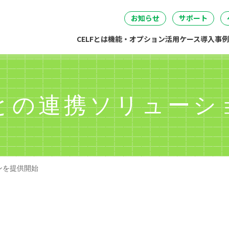
セミナー
DataSpider連携
04
05
06
事・労務・総務
情報システム
開発・製造
経営
無料IT講
お知らせ
サポート
CELFとは
機能・オプション
活用ケース
導入事例
x』との連携ソリュー
ョンを提供開始