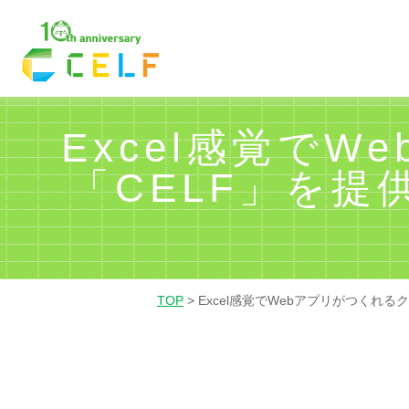
01
02
03
経理・財務
営業
人
Excel感覚で
「CELF」を
TOP
>
Excel感覚でWebアプリがつくれ