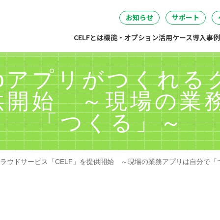
セミナー
DataSpider連携
04
05
06
事・労務・総務
情報システム
開発・製造
経営
無料IT講
お知らせ
サポート
CELFとは
機能・オプション
活用ケース
導入事例
Webアプリがつくれ
提供開始 ～現場の業
「つくる」～
るクラウドサービス「CELF」を提供開始 ～現場の業務アプリは自分で「