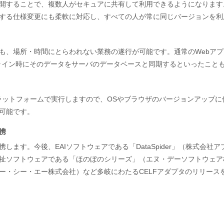
開することで、複数人がセキュアに共有して利用できるようになります
する仕様変更にも柔軟に対応し、すべての人が常に同じバージョンを利
も、場所・時間にとらわれない業務の遂行が可能です。通常のWebア
ライン時にそのデータをサーバのデータベースと同期するといったこと
ラットフォームで実行しますので、OSやブラウザのバージョンアップ
可能です。
携
ます。今後、EAIソフトウェアである「DataSpider」（株式会社アプレ
祉ソフトウェアである「ほのぼのシリーズ」（エヌ・デーソフトウェア
」（ピー・シー・エー株式会社）など多岐にわたるCELFアダプタのリリー