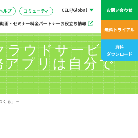
動画、アニメ動画一覧
07
管理
企画・マーケティング
販売支援プログラム
座
CELF/Global
お問い合わせ
ヘルプ
コミュニティ
動画・セミナー
料金
パートナー
お役立ち情報
無料トライアル
るクラウドサービス
資料
ダウンロード
務アプリは自分で
つくる」～