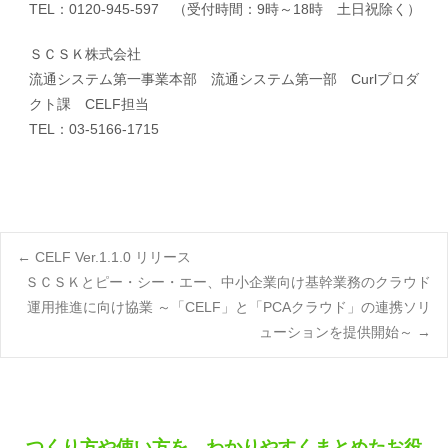
TEL：0120-945-597 （受付時間：9時～18時 土日祝除く）
ＳＣＳＫ株式会社
流通システム第一事業本部 流通システム第一部 Curlプロダ
クト課 CELF担当
TEL：03-5166-1715
Post
←
CELF Ver.1.1.0 リリース
ＳＣＳＫとピー・シー・エー、中小企業向け基幹業務のクラウド
運用推進に向け協業 ～「CELF」と「PCAクラウド」の連携ソリ
navigation
ューションを提供開始～
→
つくり方や使い方を、わかりやすくまとめたお役