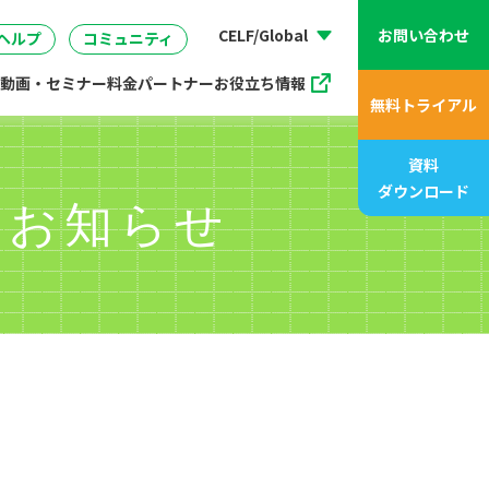
動画、アニメ動画一覧
07
管理
企画・マーケティング
販売支援プログラム
座
CELF/Global
お問い合わせ
ヘルプ
コミュニティ
動画・セミナー
料金
パートナー
お役立ち情報
無料トライアル
資料
ダウンロード
スのお知らせ