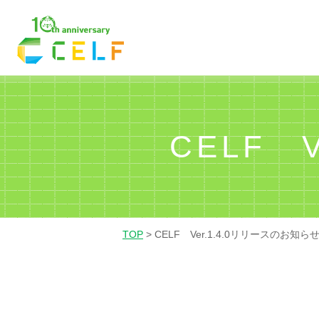
01
02
03
経理・財務
営業
人
CELF 
TOP
>
CELF Ver.1.4.0リリースのお知ら