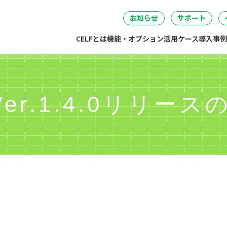
セミナー
DataSpider連携
04
05
06
事・労務・総務
情報システム
開発・製造
経営
無料IT講
お知らせ
サポート
CELFとは
機能・オプション
活用ケース
導入事例
Ver.1.4.0リリー
せ