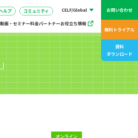
動画、アニメ動画一覧
07
管理
企画・マーケティング
販売支援プログラム
座
CELF/Global
お問い合わせ
ヘルプ
コミュニティ
動画・セミナー
料金
パートナー
お役立ち情報
無料トライアル
資料
ダウンロード
」
オンライン