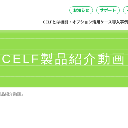
セミナー
DataSpider連携
04
05
06
事・労務・総務
情報システム
開発・製造
経営
無料IT講
お知らせ
サポート
CELFとは
機能・オプション
活用ケース
導入事例
「CELF製品紹介動画
F製品紹介動画」