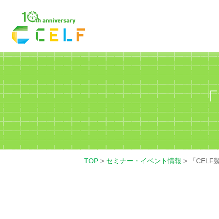
01
02
03
経理・財務
営業
人
TOP
>
セミナー・イベント情報
>
「CEL