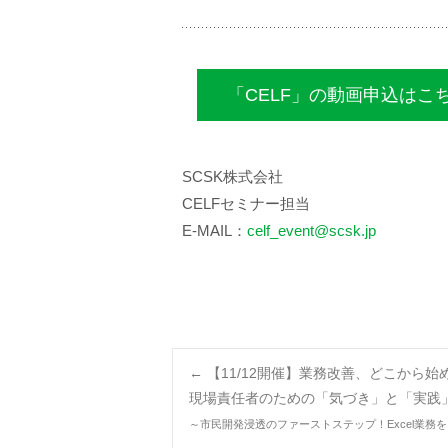
「CELF」の動画申込はこ
SCSK株式会社
CELFセミナー担当
E-MAIL：
celf_event@scsk.jp
Post
←
【11/12開催】業務改善、どこから始
現場責任者のための「気づき」と「実践
～市民開発浸透のファーストステップ！Excel業務