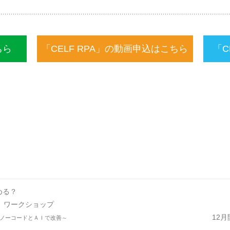
ちら
「CELF RPA」の動画申込はこちら
「C
める？
」ワークショップ
12
をノーコードとＡＩで改善～