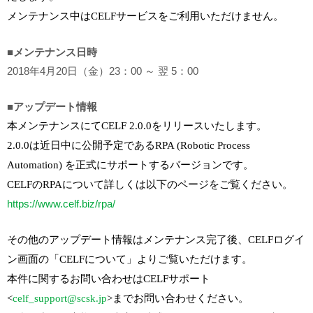
メンテナンス中は
CELF
サービスをご利用いただけません。
■メンテナンス日時
2018年4月20日（金）23：00 ～ 翌 5：00
■アップデート情報
本メンテナンスにて
CELF 2.0.0
をリリースいたします。
2.0.0
は近日中に公開予定である
RPA (Robotic Process
Automation)
を正式に
サポートするバージョンです。
CELF
の
RPA
について詳しくは以下のページをご覧ください。
https://www.celf.biz/rpa/
その他のアップデート情報はメンテナンス完了後、
CELF
ログイ
ン画面の
「
CELF
について」よりご覧いただけます。
本件に関するお問い合わせは
CELF
サポート
<
celf_support@scsk.jp
>
まで
お問い合わせください。