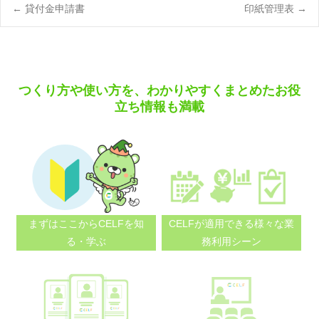
Post
←
貸付金申請書
印紙管理表
→
navigation
つくり方や使い方を、わかりやすくまとめたお役
立ち情報も満載
まずはここから
CELFを知
CELFが適用できる
様々な業
る・学ぶ
務利用シーン