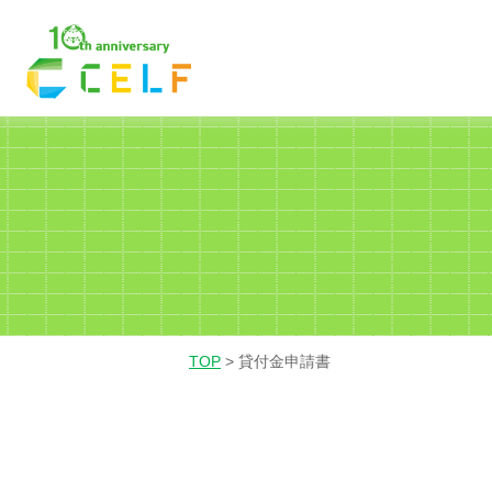
01
02
03
経理・財務
営業
人
TOP
>
貸付金申請書