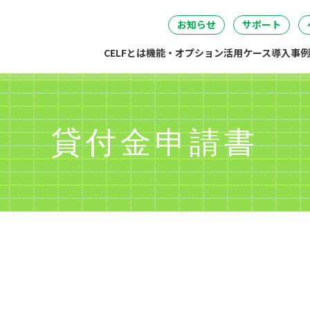
セミナー
DataSpider連携
04
05
06
事・労務・総務
情報システム
開発・製造
経営
無料IT講
お知らせ
サポート
CELFとは
機能・オプション
活用ケース
導入事例
貸付金申請書