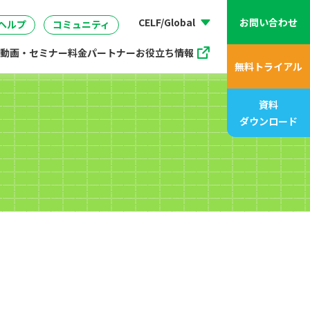
動画、アニメ動画一覧
07
管理
企画・マーケティング
販売支援プログラム
座
CELF/Global
お問い合わせ
ヘルプ
コミュニティ
動画・セミナー
料金
パートナー
お役立ち情報
無料トライアル
資料
ダウンロード