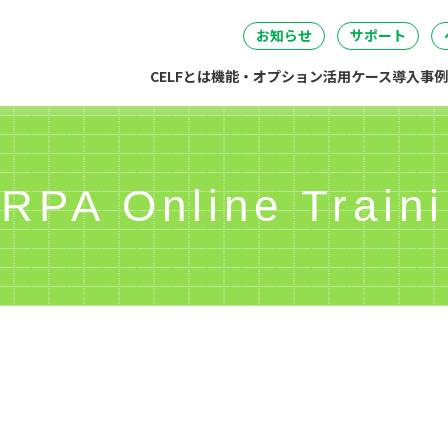
セミナー
DataSpider連携
04
05
06
事・労務・総務
情報システム
開発・製造
経営
無料IT講
お知らせ
サポート
CELFとは
機能・オプション
活用ケース
導入事例
RPA Online Traini