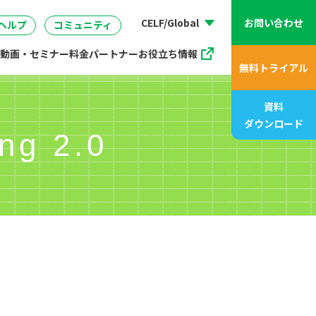
動画、アニメ動画一覧
07
管理
企画・マーケティング
販売支援プログラム
座
CELF/Global
お問い合わせ
ヘルプ
コミュニティ
動画・セミナー
料金
パートナー
お役立ち情報
無料トライアル
資料
ダウンロード
ng 2.0