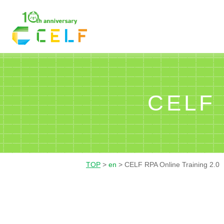
01
02
03
経理・財務
営業
人
CELF 
TOP
>
en
>
CELF RPA Online Training 2.0