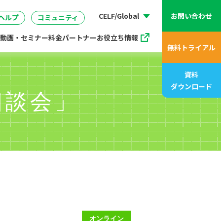
動画、アニメ動画一覧
07
管理
企画・マーケティング
販売支援プログラム
座
CELF/Global
お問い合わせ
ヘルプ
コミュニティ
動画・セミナー
料金
パートナー
お役立ち情報
無料トライアル
資料
ダウンロード
相談会」
オンライン