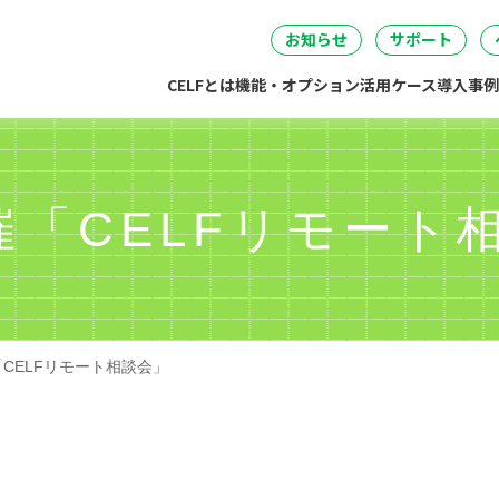
セミナー
DataSpider連携
04
05
06
事・労務・総務
情報システム
開発・製造
経営
無料IT講
お知らせ
サポート
CELFとは
機能・オプション
活用ケース
導入事例
催「CELFリモート
「CELFリモート相談会」