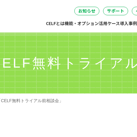
セミナー
DataSpider連携
04
05
06
事・労務・総務
情報システム
開発・製造
経営
無料IT講
お知らせ
サポート
CELFとは
機能・オプション
活用ケース
導入事例
CELF無料トライア
「CELF無料トライアル前相談会」