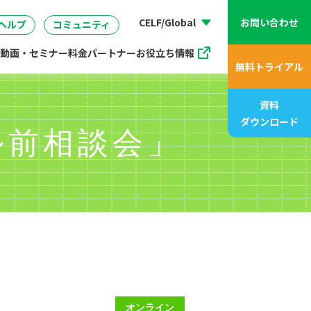
動画、アニメ動画一覧
07
管理
企画・マーケティング
販売支援プログラム
座
CELF/Global
お問い合わせ
ヘルプ
コミュニティ
動画・セミナー
料金
パートナー
お役立ち情報
無料トライアル
資料
ダウンロード
ル前相談会」
オンライン