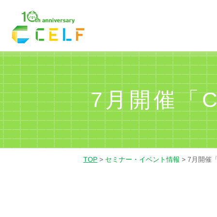
01
02
03
経理・財務
営業
人
7月開催「
TOP
>
セミナー・イベント情報
>
7月開催