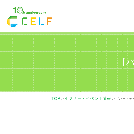
01
02
03
経理・財務
営業
人
【
TOP
>
セミナー・イベント情報
>
【パートナ