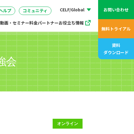
動画、アニメ動画一覧
07
管理
企画・マーケティング
販売支援プログラム
座
CELF/Global
お問い合わせ
ヘルプ
コミュニティ
動画・セミナー
料金
パートナー
お役立ち情報
無料トライアル
資料
ダウンロード
強会
オンライン