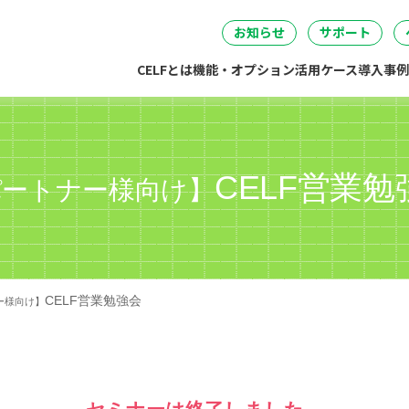
セミナー
DataSpider連携
04
05
06
事・労務・総務
情報システム
開発・製造
経営
無料IT講
お知らせ
サポート
CELFとは
機能・オプション
活用ケース
導入事例
CELF営業勉
パートナー様向け】
CELF営業勉強会
ー様向け】