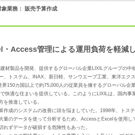
対象業務： 販売予算作成
cel・Access管理による運用負荷を軽減
と建材製品を開発、提供するグローバル企業LIXILグループの中
ー、トステム、INAX、新日軽、サンウエーブ工業、東洋エク
界150カ国以上で約75,000人の従業員を擁するグローバル企
かで快適な住まいを提供している。このようにLIXILは、国内事
方を推進している。
算作成のシステムの改善に頭を悩ましていた。1998年、トス
量のデータを使って分析するため、AccessとExcelを使用
切れずデータが破損する危険性もあった。