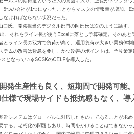
セールスの期待度といった人の意図も入り、上長がトップダウ
5つの会社が1つになったことからマスタの情報量が増加。Exc
しなければならない状況だった。
の山口氏、開発担当のデジタル部門の阿部氏は次のように話す。
を抽出、それをライン長が使うExcelに落とし予算確定。そのあ
者とライン長の双方で負荷が高く、運用負荷が大きい業務体制
ステムの改善は緊急を要し、かつ改善のポイントは、予算策定
ースとなっているSCSKのCELFを導入した。
開発生産性も良く、短期間で開発可能
cel仕様で現場サイドも抵抗感もなく、導
基幹システムはグローバルに対応したもの」であることが求め
要する。老朽化の問題もあり、時間をかけることはできなかっ
るグローバルなものから、国内で簡易に管理できるツールに焦