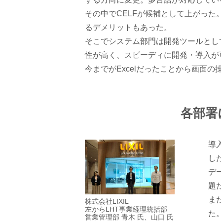
その中でCELFが候補として上がった
るデメリットもあった。
そこでシステム部門は開発ツールとして
性が高く、スピーディに開発・導入が
今までがExcelだったことから画面
各部署
導
し
デ
題
ま
株式会社LIXIL
左からLHT事業経理統括部
た
営業管理部 青木 氏、山口 氏