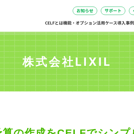
セミナー
DataSpider連携
04
05
06
事・労務・総務
情報システム
開発・製造
経営
無料IT講
お知らせ
サポート
CELFとは
機能・オプション
活用ケース
導入事例
株式会社LIXIL
予算の作成をCELFでシンプ