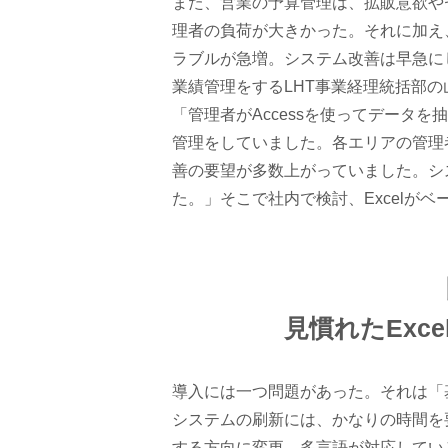
また、営業の予算管理は、拡販意欲や
理者の負荷が大きかった。それに加え、
ラブルが急増。システム改善は早急に
業績管理をするLHT事業経理統括部
「管理者がAccessを使ってデータ
管理をしていました。各エリアの管理
善の要望が多数上がっていました。シ
た。」そこで社内で検討、Excelがベ
見慣れたEx
導入には一つ問題があった。それは「
システムの刷新には、かなりの時間を
する方向に変更。多言語が対応してい