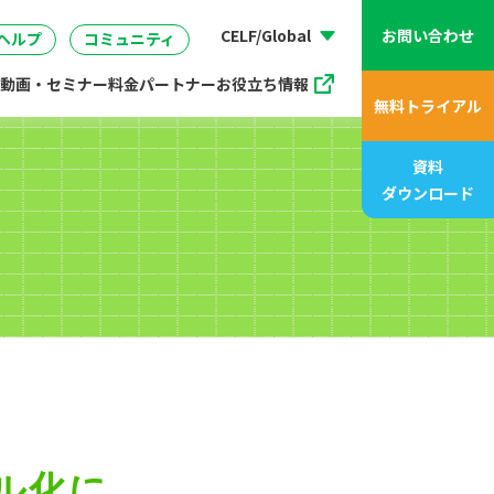
動画、アニメ動画一覧
07
管理
企画・マーケティング
販売支援プログラム
座
CELF/Global
お問い合わせ
ヘルプ
コミュニティ
動画・セミナー
料金
パートナー
お役立ち情報
無料トライアル
資料
ダウンロード
ル化に