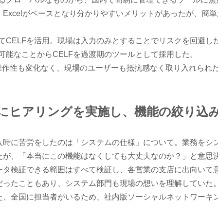
。Excelがベースとなり分かりやすいメリットがあったが、簡
CELFを活用。現場は入力のみとすることでリスクを回避した。
可能なことからCELFを過渡期のツールとして採用した。
の操作性も変化なく、現場のユーザーも抵抗感なく取り入れられ
にヒアリングを実施し、機能の絞り込
入時に苦労をしたのは「システムの仕様」について。業務をシ
たが、「本当にこの機能はなくしても大丈夫なのか？」と意思
ータ検証できる範囲はすべて検証し、各営業の支店に出向いて
だったこともあり、システム部門も現場の想いを理解していた
た、全国に担当者がいるため、社内版ソーシャルネットワーキ
。